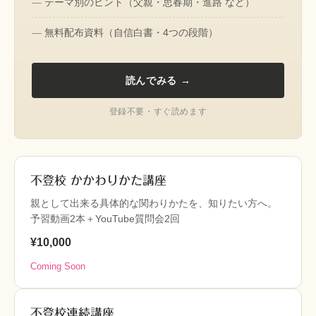
テーマ別のヒント（父親・思春期・進路 など）
無料配布資料（自信白書・4つの段階）
読んでみる →
登録不要・すぐ読めます
不登校 かかわりかた講座
親として出来る具体的な関わりかたを、知りたい方へ。
予習動画2本＋YouTube質問会2回
¥10,000
Coming Soon
不登校連続講座