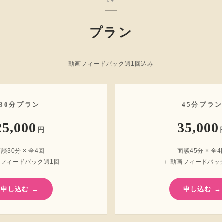
04
プラン
動画フィードバック週1回込み
30分プラン
45分プラ
25,000
35,000
円
談30分 × 全4回
面談45分 × 全
画フィードバック週1回
＋ 動画フィードバッ
申し込む →
申し込む →