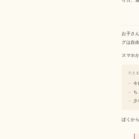
り方、
お子さん
グは自
スマホ
たと
今
ち
少
ぼくか