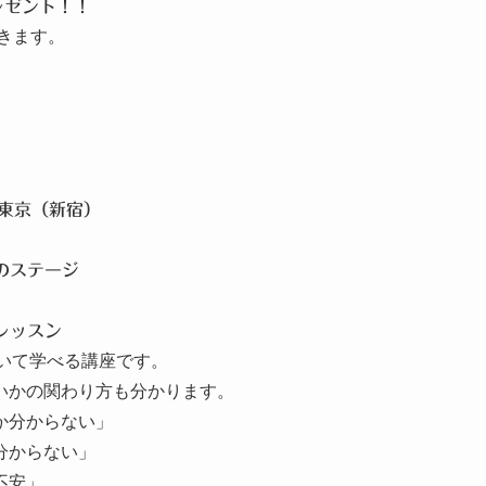
レゼント！！
きます。
 東京（新宿）
つのステージ
たレッスン
ついて学べる講座です。
いかの関わり方も分かります。
か分からない」
分からない」
不安」