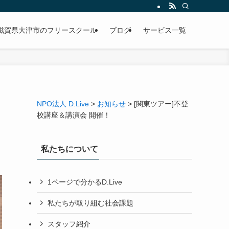
｜滋賀県大津市のフリースクール
ブログ
サービス一覧
NPO法人 D.Live
>
お知らせ
>
[関東ツアー]不登
校講座＆講演会 開催！
私たちについて
1ページで分かるD.Live
私たちが取り組む社会課題
スタッフ紹介