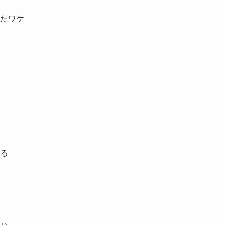
たワケ

る
